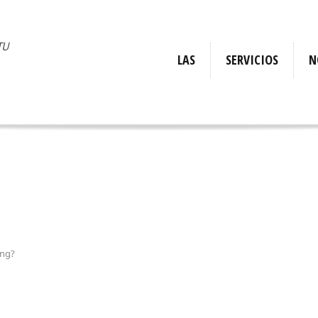
TU
LAS
SERVICIOS
N
Requisitos
Indicaciones
Calculadora
Tracking
ing?