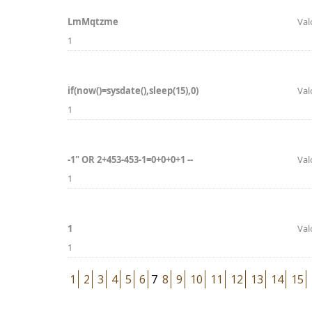
LmMqtzme
Val
1
if(now()=sysdate(),sleep(15),0)
Val
1
-1" OR 2+453-453-1=0+0+0+1 --
Val
1
1
Val
1
1
2
3
4
5
6
7
8
9
10
11
12
13
14
15